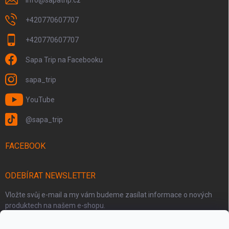
+420770607707
+420770607707
Sapa Trip na Facebooku
sapa_trip
YouTube
@sapa_trip
FACEBOOK
ODEBÍRAT NEWSLETTER
Vložte svůj e-mail a my vám budeme zasílat informace o nových
produktech na našem e-shopu.