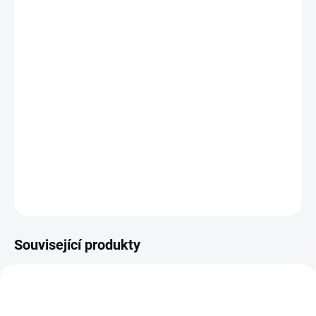
−
+
Přidat do košíku
Výběrová vietnamská káva určená výhradně pro přípravu ve Phin
filtru. Jde o kávu, která se připravuje tradičním vietnamským
způsobem. Její chuť připomíná mléčnou čokoládu a oříšky. Tato
káva je nejen populární ve Vietnamu, ale postupně si ji oblíbili i v
Evropě.
DETAILNÍ INFORMACE
ZEPTAT SE
Související produkty
TIP