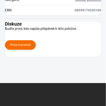
EAN
:
08594174330169
Diskuze
Buďte první, kdo napíše příspěvek k této položce.
Přidat komentář
Z
á
p
a