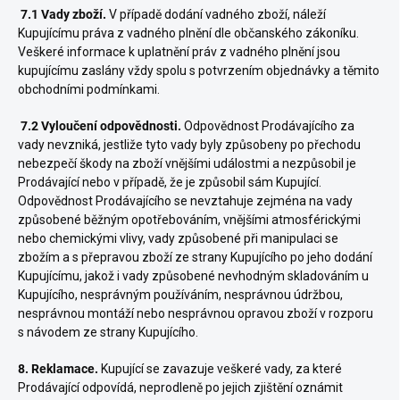
7.1 Vady zboží.
V případě dodání vadného zboží, náleží
Kupujícímu práva z vadného plnění dle občanského zákoníku.
Veškeré informace k uplatnění práv z vadného plnění jsou
kupujícímu zaslány vždy spolu s potvrzením objednávky a těmito
obchodními podmínkami.
7.2 Vyloučení odpovědnosti.
Odpovědnost Prodávajícího za
vady nevzniká, jestliže tyto vady byly způsobeny po přechodu
nebezpečí škody na zboží vnějšími událostmi a nezpůsobil je
Prodávající nebo v případě, že je způsobil sám Kupující.
Odpovědnost Prodávajícího se nevztahuje zejména na vady
způsobené běžným opotřebováním, vnějšími atmosférickými
nebo chemickými vlivy, vady způsobené při manipulaci se
zbožím a s přepravou zboží ze strany Kupujícího po jeho dodání
Kupujícímu, jakož i
vady způsobené nevhodným skladováním u
Kupujícího, nesprávným používáním, nesprávnou údržbou,
nesprávnou montáží nebo nesprávnou opravou zboží v rozporu
s návodem ze strany Kupujícího.
8. Reklamace.
Kupující se zavazuje veškeré vady, za které
Prodávající odpovídá, neprodleně po jejich zjištění
oznámit