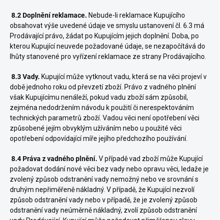
8.2 Doplnění reklamace.
Nebude-li reklamace Kupujícího
obsahovat výše uvedené údaje ve smyslu ustanovení čl. 6.3 má
Prodávající právo, žádat po Kupujícím jejich doplnění. Doba, po
kterou Kupující neuvede požadované údaje, se nezapočítává do
lhůty stanovené pro vyřízení reklamace ze strany Prodávajícího.
8.3 Vady.
Kupující může vytknout vadu, která se na věci projeví v
době jednoho roku od převzetí zboží. Právo z vadného plnění
však Kupujícímu nenáleží, pokud vadu zboží sám způsobil,
zejména nedodržením návodu k použití či nerespektováním
technických parametrů zboží. Vadou věci není opotřebení věci
způsobené jejím obvyklým užíváním nebo u použité věci
opotřebení odpovídající míře jejího předchozího používání.
8.4 Práva z vadného plnění.
V případě vad zboží může Kupující
požadovat dodání nové věci bez vady nebo opravu věci, ledaže je
zvolený způsob odstranění vady nemožný nebo ve srovnání s
druhým nepřiměřeně nákladný. V případě, že Kupující nezvolí
způsob odstranění vady nebo v případě, že je zvolený způsob
odstranění vady neúměrně nákladný, zvolí způsob odstranění