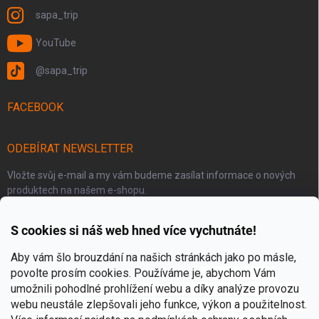
sapa_trip
YouTube
@sapa_trip
FACEBOOK
ODEBÍRAT NEWSLETTER
Vložte svůj e-mail a my vám budeme zasílat informace o nových
produktech na našem e-shopu.
S cookies si náš web hned více vychutnáte!
E-MAIL
Aby vám šlo brouzdání na našich stránkách jako po másle,
povolte prosím cookies. Používáme je
, abychom Vám
umožnili pohodlné prohlížení webu a díky analýze provozu
Přihlásit se
webu neustále zlepšovali jeho funkce, výkon a použitelnost.