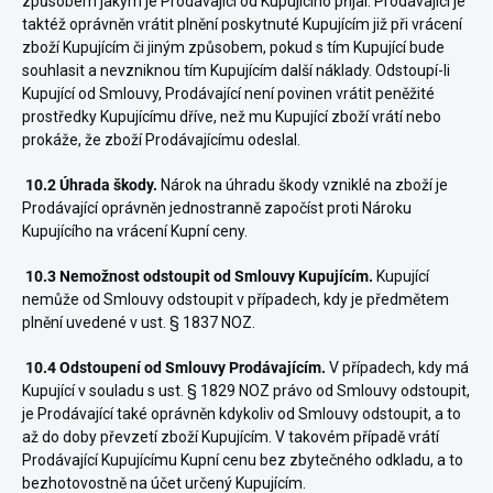
způsobem jakým je Prodávající od Kupujícího přijal. Prodávající je
taktéž oprávněn vrátit plnění poskytnuté Kupujícím již při vrácení
zboží Kupujícím či jiným způsobem, pokud s tím Kupující bude
souhlasit a nevzniknou tím Kupujícím další náklady. Odstoupí-li
Kupující od Smlouvy, Prodávající není povinen vrátit peněžité
prostředky Kupujícímu dříve, než mu Kupující zboží vrátí nebo
prokáže, že zboží Prodávajícímu odeslal.
10.2 Úhrada škody.
Nárok na úhradu škody vzniklé na zboží je
Prodávající oprávněn jednostranně započíst proti Nároku
Kupujícího na vrácení Kupní ceny.
10.3 Nemožnost odstoupit od Smlouvy Kupujícím.
Kupující
nemůže od Smlouvy odstoupit v případech, kdy je předmětem
plnění uvedené v ust. § 1837 NOZ.
10.4 Odstoupení od Smlouvy Prodávajícím.
V případech, kdy má
Kupující v souladu s ust. § 1829 NOZ právo od Smlouvy odstoupit,
je Prodávající také oprávněn kdykoliv od Smlouvy odstoupit, a to
až do doby převzetí zboží Kupujícím. V takovém případě vrátí
Prodávající Kupujícímu Kupní cenu bez zbytečného odkladu, a to
bezhotovostně na účet určený Kupujícím.