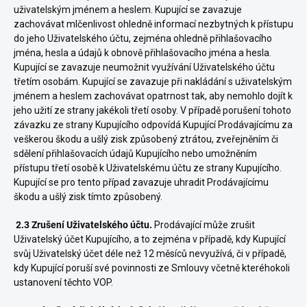
uživatelským jménem a heslem. Kupující se zavazuje
zachovávat mlčenlivost ohledně informací nezbytných k přístupu
do jeho Uživatelského účtu, zejména ohledně přihlašovacího
jména, hesla a údajů k obnově přihlašovacího jména a hesla.
Kupující se zavazuje neumožnit využívání Uživatelského účtu
třetím osobám. Kupující se zavazuje při nakládání s uživatelským
jménem a heslem zachovávat opatrnost tak, aby nemohlo dojít k
jeho užití ze strany jakékoli třetí osoby. V případě porušení tohoto
závazku ze strany Kupujícího odpovídá Kupující Prodávajícímu za
veškerou škodu a ušlý zisk způsobený ztrátou, zveřejněním či
sdělení přihlašovacích údajů Kupujícího nebo umožněním
přístupu třetí osobě k Uživatelskému účtu ze strany Kupujícího.
Kupující se pro tento případ zavazuje uhradit Prodávajícímu
škodu a ušlý zisk tímto způsobený.
2.3 Zrušení Uživatelského účtu.
Prodávající může zrušit
Uživatelský účet Kupujícího, a to zejména v případě, kdy Kupující
svůj Uživatelský účet déle než 12 měsíců nevyužívá, či v případě,
kdy Kupující poruší své povinnosti ze Smlouvy včetně kteréhokoli
ustanovení těchto VOP.