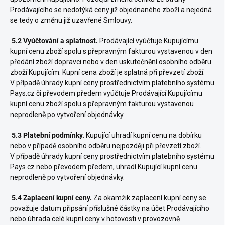
Prodávajícího se nedotýká ceny již objednaného zboží a nejedná
se tedy o změnu již uzavřené Smlouvy.
5.2 Vyúčtování a splatnost.
Prodávající vyúčtuje Kupujícímu
kupní cenu zboží spolu s přepravným fakturou vystavenou v den
předání zboží dopravci nebo v den uskutečnění osobního odběru
zboží Kupujícím. Kupní cena zboží je splatná při převzetí zboží.
V případě úhrady kupní ceny prostřednictvím platebního systému
Pays.cz či převodem předem vyúčtuje Prodávající Kupujícímu
kupní cenu zboží spolu s přepravným fakturou vystavenou
neprodleně po vytvoření objednávky.
5.3 Platební podmínky.
Kupující uhradí kupní cenu na dobírku
nebo v případě osobního odběru nejpozději při převzetí zboží.
V případě úhrady kupní ceny prostřednictvím platebního systému
Pays.cz nebo převodem předem, uhradí Kupující kupní cenu
neprodleně po vytvoření objednávky.
5.4 Zaplacení kupní ceny.
Za okamžik zaplacení kupní ceny se
považuje datum připsání příslušné částky na účet Prodávajícího
nebo úhrada celé kupní ceny v hotovosti v provozovně