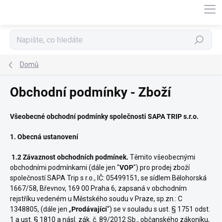
Přejít
na
obsah
Hledat
Domů
Obchodní podmínky - Zboží
Všeobecné obchodní podmínky společnosti SAPA TRIP s.r.o.
1. Obecná ustanovení
1.2 Závaznost obchodních podmínek.
Těmito všeobecnými
obchodními podmínkami (dále jen "
VOP
") pro prodej zboží
společností SAPA Trip s r.o., IČ: 05499151, se sídlem Bělohorská
1667/58, Břevnov, 169 00 Praha 6, zapsaná v obchodním
rejstříku vedeném u Městského soudu v Praze, sp.zn.: C
1348805, (dále jen „
Prodávající
“) se v souladu s ust. § 1751 odst.
1 a ust. § 1810 a násl. zák. č. 89/2012 Sb., občanského zákoníku,