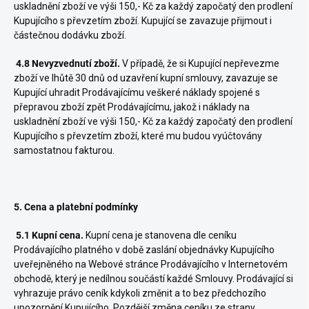
uskladnění zboží ve výši 150,- Kč za každý započatý den prodlení
Kupujícího s převzetím zboží. Kupující se zavazuje přijmout i
částečnou dodávku zboží.
4.8 Nevyzvednutí zboží.
V případě, že si Kupující nepřevezme
zboží ve lhůtě 30 dnů od uzavření kupní smlouvy, zavazuje se
Kupující uhradit Prodávajícímu veškeré náklady spojené s
přepravou zboží zpět Prodávajícímu, jakož i náklady na
uskladnění zboží ve výši 150,- Kč za každý započatý den prodlení
Kupujícího s převzetím zboží, které mu budou vyúčtovány
samostatnou fakturou.
5. Cena a platební podmínky
5.1 Kupní cena.
Kupní cena je stanovena dle ceníku
Prodávajícího platného v době zaslání objednávky Kupujícího
uveřejněného na Webové stránce Prodávajícího v Internetovém
obchodě, který
je nedílnou součástí každé Smlouvy. Prodávající si
vyhrazuje právo ceník kdykoli změnit a to bez předchozího
upozornění Kupujícího. Pozdější změna ceníku ze strany