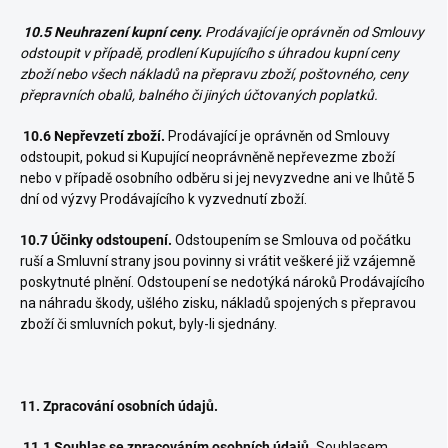
10.5 Neuhrazení kupní ceny.
Prodávající je oprávněn od Smlouvy
odstoupit v případě, prodlení Kupujícího s úhradou kupní ceny
zboží nebo všech nákladů na přepravu zboží, poštovného, ceny
přepravních obalů, balného či jiných účtovaných poplatků.
10.6 Nepřevzetí zboží.
Prodávající je oprávněn od Smlouvy
odstoupit, pokud si Kupující neoprávněně nepřevezme zboží
nebo v případě osobního odběru si jej nevyzvedne ani ve lhůtě 5
dní od výzvy Prodávajícího k vyzvednutí zboží.
10.7 Účinky odstoupení.
Odstoupením se Smlouva od počátku
ruší a Smluvní strany jsou povinny si vrátit veškeré již vzájemně
poskytnuté plnění. Odstoupení se nedotýká nároků Prodávajícího
na náhradu škody, ušlého zisku, nákladů spojených s přepravou
zboží či smluvních pokut, byly-li sjednány.
11. Zpracování osobních údajů.
11.1 Souhlas se zpracováním osobních údajů.
Souhlasem