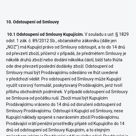
10. Odstoupení od Smlouvy
10.1 Odstoupení od Smlouvy Kupujícím.
V souladu s ust. § 1829
odst. 1 zák. č. 89/2012 Sb., občanského zákoníku (dále jen
„NOZ“) má Kupující právo od Smlouvy odstoupit, a to do 14 dnů
od převzetí zboží, přičemž v případě, že předmětem Smlouvy je
několik druhů zboží nebo dodání několika částí, běží tato lhůta
ode dne převzetí poslední dodávky zboží. Odstoupení od
Smlouvy musí být Prodávajícímu odesláno ve lhůt uvedené
v předchozí vědět. Pro odstoupení od Smlouvy může Kupující
využít vzorový formulář, poskytovaný Prodávajícím, jenž tvoří
přílohu obchodních podmínek. V případě odstoupení od Smlouvy
se Smlouva od počátku ruší. Zboží musí být Kupujícím
Prodávajícímu vráceno do 14 dnů od doručení odstoupení od
Smlouvy Prodávajícímu. Odstoupí-li Kupující od Smlouvy, nese
Kupující náklady spojené s navrácením zboží Prodávajícímu.
Prodávající vrátí peněžní prostředky přijaté od Kupujícího do 14
dnů od odstoupení od Smlouvy Kupujícím, a to stejným