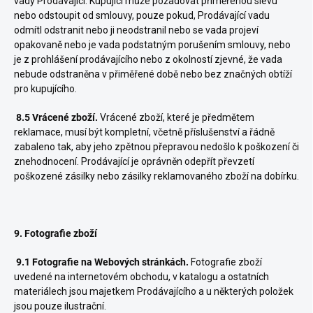
vady Prodávající. Kupující může požadovat přiměřenou slevu
nebo odstoupit od smlouvy, pouze pokud, Prodávající vadu
odmítl odstranit nebo ji neodstranil nebo se vada projeví
opakovaně nebo je vada podstatným porušením smlouvy, nebo
je z prohlášení prodávajícího nebo z okolností zjevné, že vada
nebude odstraněna v přiměřené době nebo bez značných obtíží
pro kupujícího.
8.5 Vrácené zboží.
Vrácené zboží, které je předmětem
reklamace, musí být kompletní, včetně příslušenství a řádně
zabaleno tak, aby jeho zpětnou přepravou nedošlo k poškození či
znehodnocení. Prodávající je oprávněn odepřít převzetí
poškozené zásilky nebo zásilky reklamovaného zboží na dobírku.
9. Fotografie zboží
9.1 Fotografie na Webových stránkách.
Fotografie zboží
uvedené na internetovém obchodu, v katalogu a ostatních
materiálech jsou majetkem Prodávajícího a u některých položek
jsou pouze ilustrační.