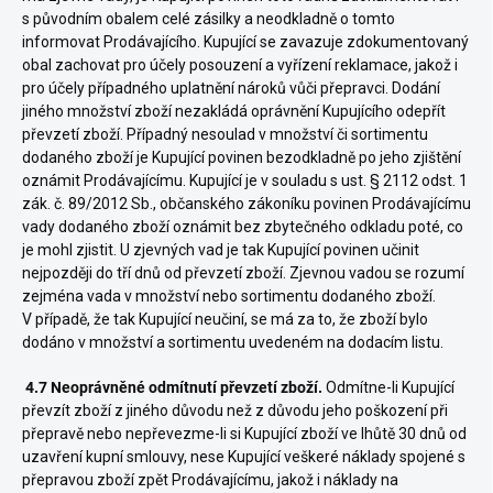
s původním obalem celé zásilky a neodkladně o tomto
informovat Prodávajícího. Kupující se zavazuje zdokumentovaný
obal zachovat pro účely posouzení a vyřízení reklamace, jakož i
pro účely případného uplatnění nároků vůči přepravci. Dodání
jiného množství zboží nezakládá oprávnění Kupujícího odepřít
převzetí zboží. Případný nesoulad v množství či sortimentu
dodaného zboží je Kupující povinen bezodkladně po jeho zjištění
oznámit Prodávajícímu. Kupující je v souladu s ust. § 2112 odst. 1
zák. č. 89/2012 Sb., občanského zákoníku povinen Prodávajícímu
vady dodaného zboží oznámit bez zbytečného odkladu poté, co
je mohl zjistit. U zjevných vad je tak Kupující povinen učinit
nejpozději do tří dnů od převzetí zboží. Zjevnou vadou se rozumí
zejména vada v množství nebo sortimentu dodaného zboží.
V případě, že tak Kupující neučiní, se má za to, že zboží bylo
dodáno v množství a sortimentu uvedeném na dodacím listu.
4.7 Neoprávněné odmítnutí převzetí zboží.
Odmítne-li Kupující
převzít zboží z jiného důvodu než z důvodu jeho poškození při
přepravě nebo nepřevezme-li si Kupující zboží ve lhůtě 30 dnů od
uzavření kupní smlouvy, nese Kupující veškeré náklady spojené s
přepravou zboží zpět Prodávajícímu, jakož i náklady na