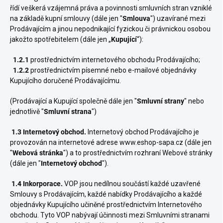
řídí veškerá vzájemná práva a povinnosti smluvních stran vzniklé
na základě kupní smlouvy (dále jen "
Smlouva
") uzavírané mezi
Prodávajícím a jinou nepodnikající fyzickou či právnickou osobou
jakožto spotřebitelem (dále jen „
Kupující
“):
1.2.1
prostřednictvím internetového obchodu Prodávajícího;
1.2.2
prostřednictvím písemné nebo e-mailové objednávky
Kupujícího doručené Prodávajícímu.
(Prodávající a Kupující společně dále jen "
Smluvní strany
" nebo
jednotlivě "
Smluvní strana
")
1.3 Internetový obchod.
Internetový obchod Prodávajícího je
provozován na internetové adrese www.eshop-sapa.cz (dále jen
"
Webová stránka
") a to prostřednictvím rozhraní Webové stránky
(dále jen "
Internetový obchod
").
1.4 Inkorporace.
VOP jsou nedílnou součástí každé uzavřené
Smlouvy s Prodávajícím, každé nabídky Prodávajícího a každé
objednávky Kupujícího učiněné prostřednictvím Internetového
obchodu. Tyto VOP nabývají účinnosti mezi Smluvními stranami