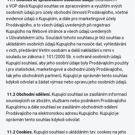
s VOP dává Kupující souhlas se zpracováním a využitím svých
osobních údajů pro účely obchodní činnosti Prodávajícího, včetně
evidence údajů o Kupujícím, a dále pro marketingové účely
Prodávajícího, a to všech údajů uvedených při registraci
Kupujícího na Webové stránce a všech údajů uvedených
v Uživatelském účtu. Součástí tohoto souhlasu je též souhlas s
ukládáním osobních údajů Kupujícího na nosiče dat, vyhledávání
v nich, předávání třetím osobám a další nakládání s nimi v
souladu se zákona č. 101/2000 Sb. o ochraně osobních údajů.
Kupující souhlasí, aby jeho osobní údaje byly Prodávajícím použity
i pro statistické, marketingové a obchodní účely Prodávajícího,
tak jeho obchodních partnerů. Kupující je oprávněn tento souhlas
kdykoli odvolat a žádat výmaz nebo opravu jeho osobních údajů.
11.2 Obchodní sdělení.
Kupující souhlasí se zasíláním informací
souvisejících se zbožím, službami nebo podnikem Prodávajícího
Kupujícímu a dále souhlasí se zasíláním obchodních sdělení
Prodávajícího na elektronickou adresu Kupujícího.
Kupující je
oprávněn tento souhlas kdykoli odvolat.
11.2 Cookies.
Kupující souhlasí s ukládáním tzv. cookies na jeho