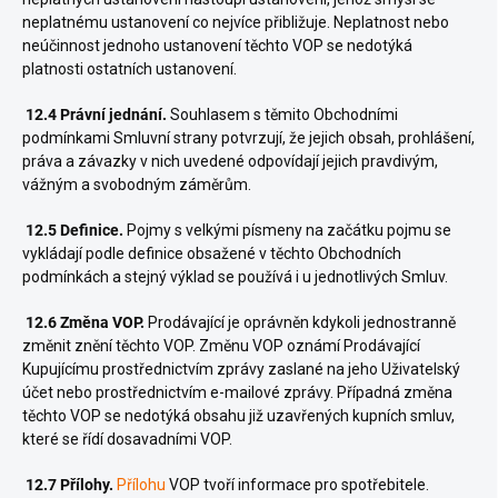
neplatnému ustanovení co nejvíce přibližuje. Neplatnost nebo
neúčinnost jednoho ustanovení těchto VOP se nedotýká
platnosti ostatních ustanovení.
12.4 Právní jednání.
Souhlasem s těmito Obchodními
podmínkami Smluvní strany potvrzují, že jejich obsah, prohlášení,
práva a závazky v nich uvedené odpovídají jejich pravdivým,
vážným a svobodným záměrům.
12.5 Definice.
Pojmy s velkými písmeny na začátku pojmu se
vykládají podle definice obsažené v těchto Obchodních
podmínkách a stejný výklad se používá i u jednotlivých Smluv.
12.6 Změna VOP.
Prodávající je oprávněn kdykoli jednostranně
změnit znění těchto VOP. Změnu VOP oznámí Prodávající
Kupujícímu prostřednictvím zprávy zaslané na jeho Uživatelský
účet nebo prostřednictvím e-mailové zprávy. Případná změna
těchto VOP se nedotýká obsahu již uzavřených kupních smluv,
které se řídí dosavadními VOP.
12.7 Přílohy.
Přílohu
VOP tvoří informace pro spotřebitele.