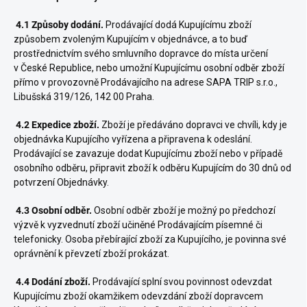
4.1 Způsoby dodání.
Prodávající dodá Kupujícímu zboží
způsobem zvoleným Kupujícím v objednávce, a to buď
prostřednictvím svého smluvního dopravce do místa určení
v České Republice, nebo umožní Kupujícímu osobní odběr zboží
přímo v provozovně Prodávajícího na adrese SAPA TRIP s.r.o.,
Libušská 319/126, 142 00 Praha.
4.2 Expedice zboží.
Zboží je předáváno dopravci ve chvíli, kdy je
objednávka Kupujícího vyřízena a připravena k odeslání.
Prodávající se zavazuje dodat Kupujícímu zboží nebo v případě
osobního odběru, připravit zboží k odběru Kupujícím do 30 dnů od
potvrzení Objednávky.
4.3 Osobní odběr.
Osobní odběr zboží je možný po předchozí
výzvě k vyzvednutí zboží učiněné Prodávajícím písemné či
telefonicky. Osoba přebírající zboží za Kupujícího, je povinna své
oprávnění k převzetí zboží prokázat.
4.4 Dodání zboží.
Prodávající splní svou povinnost odevzdat
Kupujícímu zboží okamžikem odevzdání zboží dopravcem