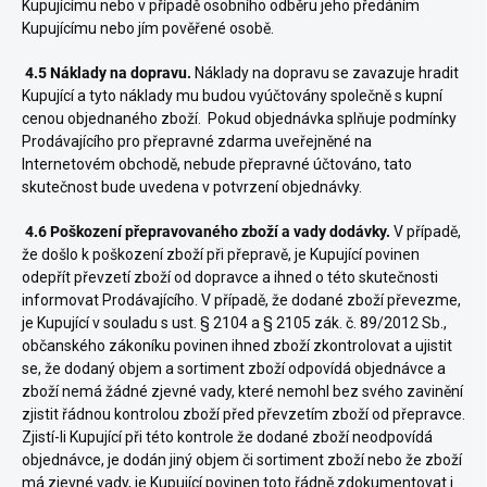
Kupujícímu nebo v případě osobního odběru jeho předáním
Kupujícímu nebo jím pověřené osobě.
4.5 Náklady na dopravu.
Náklady na dopravu se zavazuje hradit
Kupující a tyto náklady mu budou vyúčtovány společně s kupní
cenou objednaného zboží. Pokud objednávka splňuje podmínky
Prodávajícího pro přepravné zdarma uveřejněné na
Internetovém obchodě, nebude přepravné účtováno, tato
skutečnost bude uvedena v potvrzení objednávky.
4.6 Poškození přepravovaného zboží a vady dodávky.
V případě,
že došlo k poškození zboží při přepravě, je Kupující povinen
odepřít převzetí zboží od dopravce a ihned o této skutečnosti
informovat Prodávajícího. V případě, že dodané zboží převezme,
je Kupující v souladu s ust. § 2104 a § 2105 zák. č. 89/2012 Sb.,
občanského zákoníku povinen ihned zboží zkontrolovat a ujistit
se, že dodaný objem a sortiment zboží odpovídá objednávce a
zboží nemá žádné zjevné vady, které nemohl bez svého zavinění
zjistit řádnou kontrolou zboží před převzetím zboží od přepravce.
Zjistí-li Kupující při této kontrole že dodané zboží neodpovídá
objednávce, je dodán jiný objem či sortiment zboží nebo že zboží
má zjevné vady, je Kupující povinen toto řádně zdokumentovat i