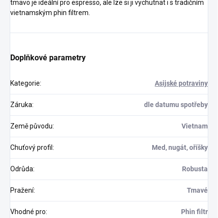
tmavo je ideální pro espresso, ale lze si ji vychutnat i s tradičním
vietnamským phin filtrem.
Doplňkové parametry
Kategorie
:
Asijské potraviny
Záruka
:
dle datumu spotřeby
Země původu
:
Vietnam
Chuťový profil
:
Med, nugát, oříšky
Odrůda
:
Robusta
Pražení
:
Tmavé
Vhodné pro
:
Phin filtr