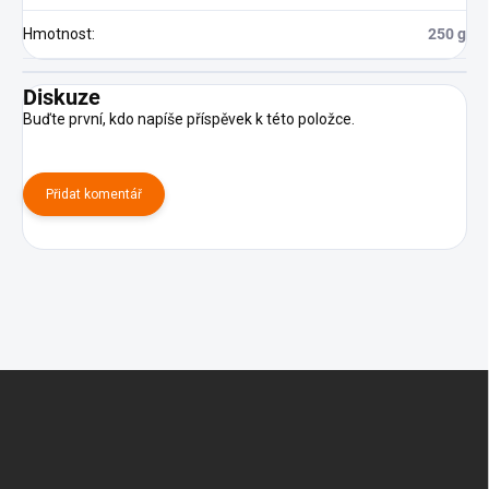
Hmotnost
:
250 g
Diskuze
Buďte první, kdo napíše příspěvek k této položce.
Přidat komentář
Z
á
p
a
t