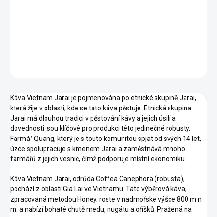
Vyzkoušejte vietnamskou kávu robusta zpracovanou metodou
Honey. Tato káva má chutě oříšků, medu a nugátu. Je pražená na
espresso, ale skvěle chutná i s vietnamským phin filtrem.
DETAILNÍ INFORMACE
ZEPTAT SE
Káva Vietnam Jarai je pojmenována po etnické skupině Jarai,
která žije v oblasti, kde se tato káva pěstuje. Etnická skupina
Jarai má dlouhou tradici v pěstování kávy a jejich úsilí a
dovednosti jsou klíčové pro produkci této jedinečné robusty.
Farmář Quang, který je s touto komunitou spjat od svých 14 let,
úzce spolupracuje s kmenem Jarai a zaměstnává mnoho
farmářů z jejich vesnic, čímž podporuje místní ekonomiku.
Káva Vietnam Jarai, odrůda Coffea Canephora (robusta),
pochází z oblasti Gia Lai ve Vietnamu. Tato výběrová káva,
zpracovaná metodou Honey, roste v nadmořské výšce 800 m n.
m. a nabízí bohaté chutě medu, nugátu a oříšků. Pražená na