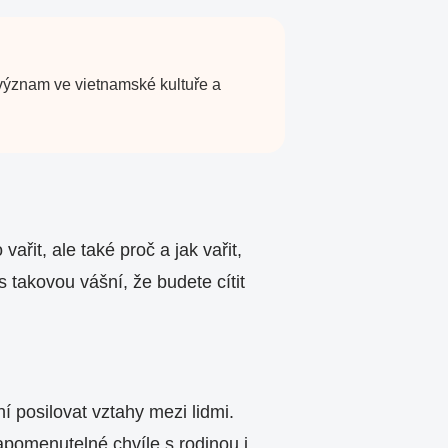
 význam ve vietnamské kultuře a
ařit, ale také proč a jak vařit,
takovou vášní, že budete cítit
í posilovat vztahy mezi lidmi.
pomenutelné chvíle s rodinou i