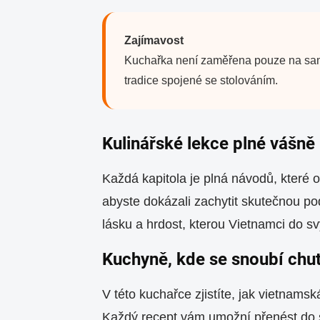
Zajímavost
Kuchařka není zaměřena pouze na samotn
tradice spojené se stolováním.
Kulinářské lekce plné vášně
Každá kapitola je plná návodů, které od
abyste dokázali zachytit skutečnou po
lásku a hrdost, kterou Vietnamci do svý
Kuchyně, kde se snoubí chu
V této kuchařce zjistíte, jak vietnam
Každý recept vám umožní přenést do s