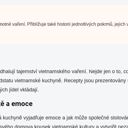
é vaření. Přibližuje také historii jednotlivých pokrmů, jejich
halují tajemství vietnamského vaření. Nejde jen o to, co v
dstatu vietnamské kuchyně. Recepty jsou prezentovány s 
ch jídel vkládají.
tě a emoce
ská kuchyně vyjadřuje emoce a jak může společné stolován
vého domova kousek vietnamské kultury a vytvořit neza