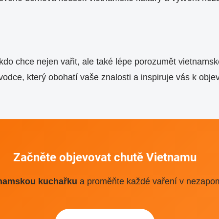
 kdo chce nejen vařit, ale také lépe porozumět vietnams
ůvodce, který obohatí vaše znalosti a inspiruje vás k obj
Začněte objevovat chutě Vietnamu
etnamskou kuchařku
a proměňte každé vaření v nezapome