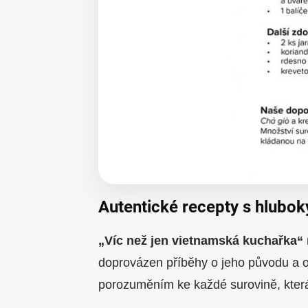
Autentické recepty s hlubo
„Víc než jen vietnamská kuchařka“
doprovázen příběhy o jeho původu a o 
porozuměním ke každé surovině, která s