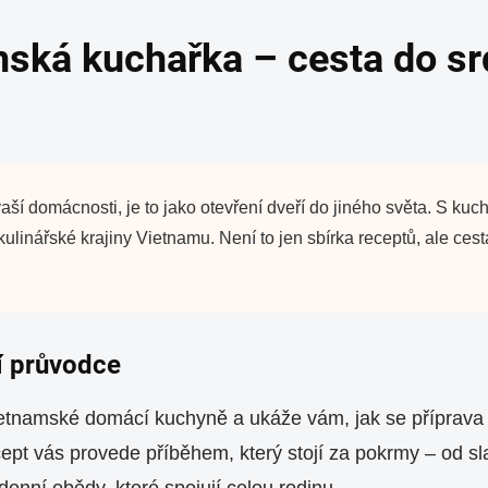
amská kuchařka – cesta do s
í domácnosti, je to jako otevření dveří do jiného světa. S ku
kulinářské krajiny Vietnamu. Není to jen sbírka receptů, ale ce
í průvodce
etnamské domácí kuchyně a ukáže vám, jak se příprava a
t vás provede příběhem, který stojí za pokrmy – od sla