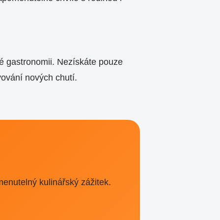
ké gastronomii. Nezískáte pouze
evování nových chutí.
nutelný kulinářský zážitek.