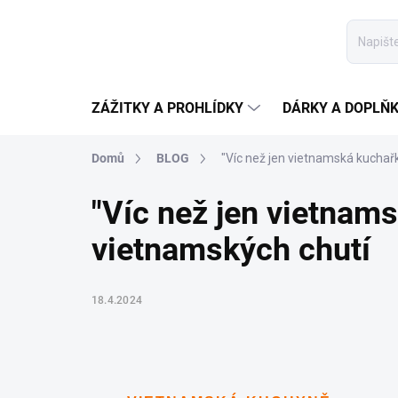
Přejít
na
obsah
ZÁŽITKY A PROHLÍDKY
DÁRKY A DOPLŇ
Domů
BLOG
"Víc než jen vietnamská kuchař
"Víc než jen vietnam
vietnamských chutí
18.4.2024