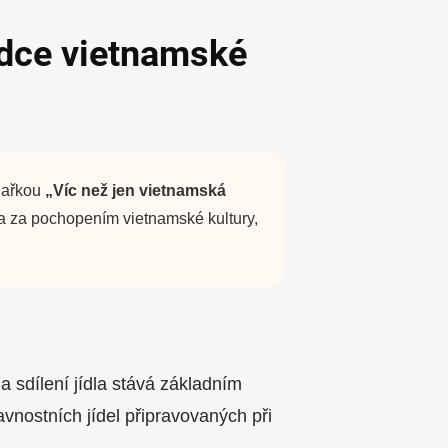
rdce vietnamské
chařkou
„Víc než jen vietnamská
sta za pochopením vietnamské kultury,
 sdílení jídla stává základním
vnostních jídel připravovaných při