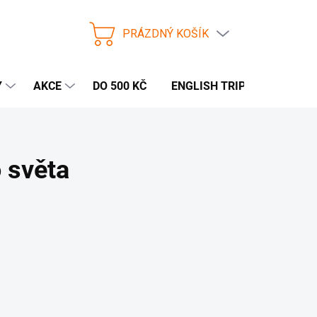
PRÁZDNÝ KOŠÍK
NÁKUPNÍ
KOŠÍK
Y
AKCE
DO 500 KČ
ENGLISH TRIP
 světa