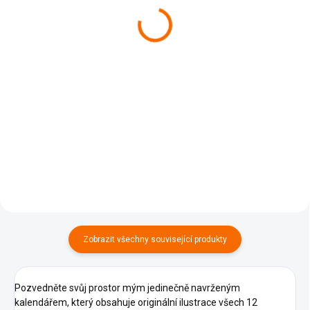
obědem/brzkou večeří -
voucher pro 1 osobu
Do košíku
999 Kč
od
Konečně po dlouhých letech
Detail
vyšla náležitá kniha
vietnamských pohádek v češtině.
Poznejte v Sapě vietnamskou
Jde sice o reedici překladů
kulturu a gastronomii! Naši
pohádek a pověstí ze 70. let
zkušení průvodci vám představí
minulého století, avšak v novém
nejen areál tržnice, ale i
kabátě –...
vietnamskou kulturu. Ukáží vám,
kde v Sapě nakoupit, a...
Zobrazit všechny související produkty
Pozvedněte svůj prostor mým jedinečně navrženým
kalendářem, který obsahuje originální ilustrace všech 12