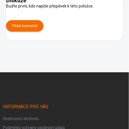
Diskuze
Buďte první, kdo napíše příspěvek k této položce.
Přidat komentář
Z
á
p
a
t
í
INFORMACE PRO VÁS
Hodnocení obchodu
Podmínky ochrany osobních údajů