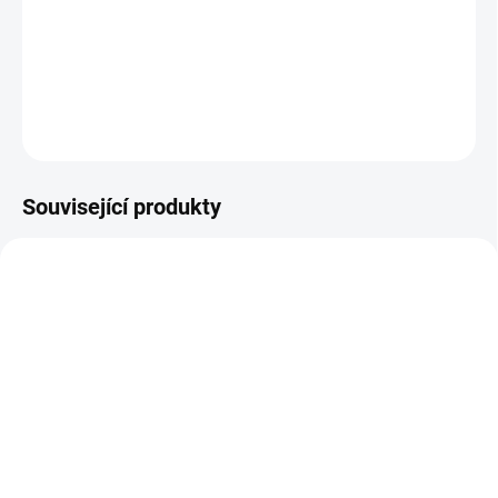
Ilustrovaný kalendář s orignálními ilustracemi asijského
zvěrokruhu. Obsahuje české i vietnamské svátky.
DETAILNÍ INFORMACE
ZEPTAT SE
Související produkty
AKCE
SKLADEM
SKLADEM
Vietnamské pohádky
Sapa Trip - Info trip s
499 Kč