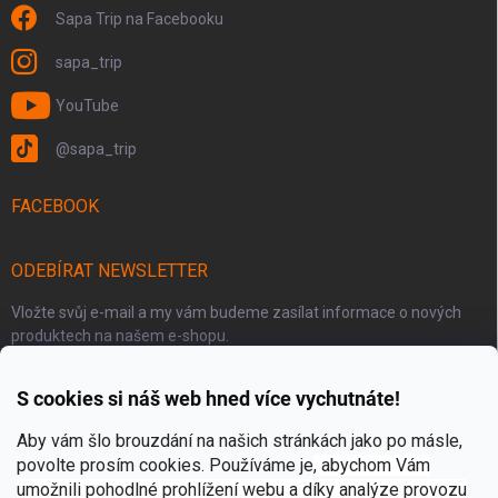
Sapa Trip na Facebooku
sapa_trip
YouTube
@sapa_trip
FACEBOOK
ODEBÍRAT NEWSLETTER
Vložte svůj e-mail a my vám budeme zasílat informace o nových
produktech na našem e-shopu.
S cookies si náš web hned více vychutnáte!
E-MAIL
Aby vám šlo brouzdání na našich stránkách jako po másle,
povolte prosím cookies. Používáme je
, abychom Vám
umožnili pohodlné prohlížení webu a díky analýze provozu
Přihlásit se