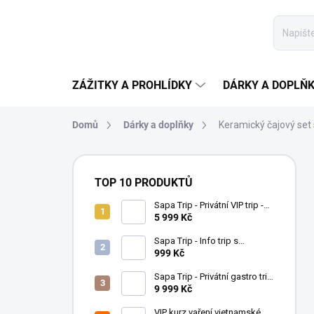
Přejít
na
obsah
ZÁŽITKY A PROHLÍDKY
DÁRKY A DOPLŇ
Domů
Dárky a doplňky
Keramický čajový set
P
o
TOP 10 PRODUKTŮ
s
t
Sapa Trip - Privátní VIP trip -
voucher pro 2 osoby
5 999 Kč
r
a
Sapa Trip - Info trip s
n
obědem/brzkou večeří -
999 Kč
voucher pro 1 osobu
n
Sapa Trip - Privátní gastro trip
í
- voucher pro 4 osoby
9 999 Kč
p
VIP kurz vaření vietnamské