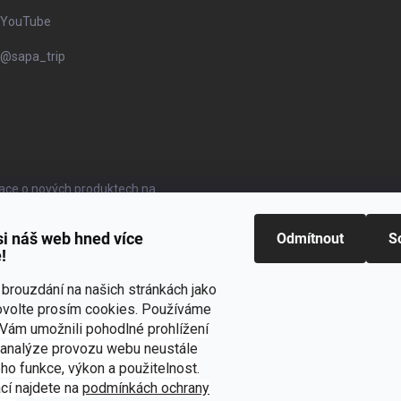
YouTube
@sapa_trip
mace o nových produktech na
si náš web hned více
Odmítnout
S
!
brouzdání na našich stránkách jako
ovolte prosím cookies. Používáme
Vám umožnili pohodlné prohlížení
 analýze provozu webu neustále
eho funkce, výkon a použitelnost.
cí najdete na
p
odmínkách ochrany
O projektu Sapa Trip