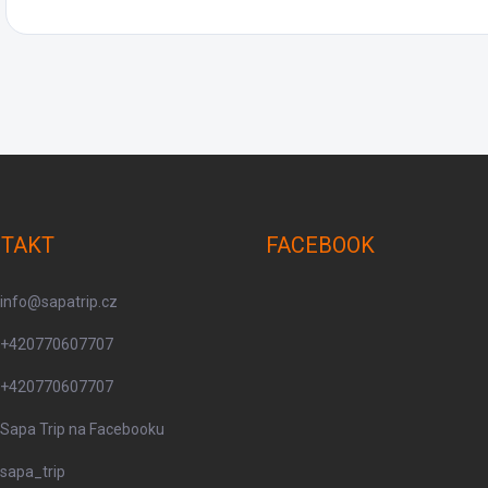
TAKT
FACEBOOK
info
@
sapatrip.cz
+420770607707
+420770607707
Sapa Trip na Facebooku
sapa_trip