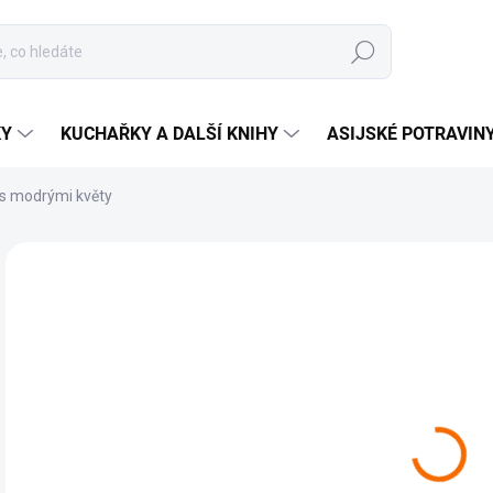
Hledat
KY
KUCHAŘKY A DALŠÍ KNIHY
ASIJSKÉ POTRAVIN
 s modrými květy
Neohodnoceno
Podrobnosti hodnocení
ZNAČKA:
SAPA TR
TIP
7
Měr
MO
cena
MOŽ
Orig
barv