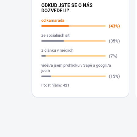
ODKUD JSTE SE O NÁS
DOZVĚDĚLI?
od kamaráda
(43%)
ze sociálních sítí
(35%)
z článku v médiích
(7%)
viděl/a jsem prohlídku v Sapě a googlil/a
jsem
(15%)
Počet hlasů:
421