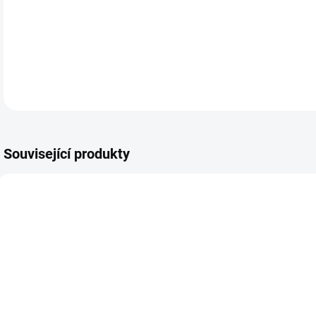
soup
DETA
Související produkty
MOMENTÁLNĚ
MOMENTÁLNĚ
NEDOSTUPNÉ
NEDOSTUPNÉ
L
Keramický
Magický
s