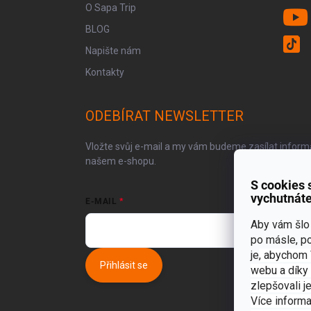
O Sapa Trip
BLOG
Napište nám
Kontakty
ODEBÍRAT NEWSLETTER
Vložte svůj e-mail a my vám budeme zasílat infor
našem e-shopu.
S cookies 
vychutnáte
E-MAIL
Aby vám šlo 
po másle, p
je
, abychom 
Přihlásit se
webu a díky
zlepšovali j
Více informa