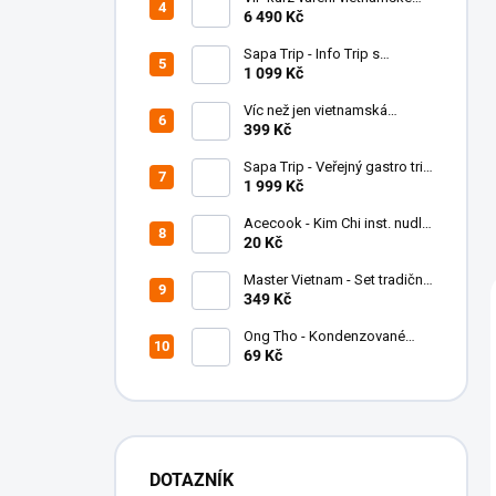
a
kuchyně pro 1 osobu
6 490 Kč
n
e
Sapa Trip - Info Trip s
l
obědem/brzkou večeří &
1 099 Kč
mapa - voucher pro 1 osobu
Víc než jen vietnamská
kuchařka
399 Kč
Sapa Trip - Veřejný gastro trip
- voucher pro 1 osobu
1 999 Kč
Acecook - Kim Chi inst. nudle
kuřecí - 78g
20 Kč
Master Vietnam - Set tradiční
vietnamská káva - Premium
349 Kč
Ong Tho - Kondenzované
mléko - 397 g
69 Kč
DOTAZNÍK