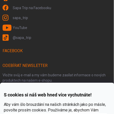
Sapa Trip na Facebooku
sapa_trip
YouTube
@sapa_trip
FACEBOOK
ODEBÍRAT NEWSLETTER
Vložte svůj e-mail a my vám budeme zasílat informace o nových
produktech na našem e-shopu.
S cookies si náš web hned více vychutnáte!
E-MAIL
Aby vám šlo brouzdání na našich stránkách jako po másle,
povolte prosím cookies. Používáme je
, abychom Vám