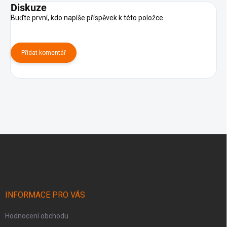
Diskuze
Buďte první, kdo napíše příspěvek k této položce.
Přidat komentář
Z
á
p
a
t
í
INFORMACE PRO VÁS
Hodnocení obchodu