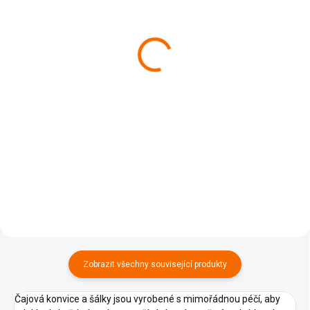
Keramický čajový set bílý
Luxusní čajový set Bat
se žluto červeným
Trang - Hnědý s čínskými
malováním
znaky
1 049 Kč
2 499 Kč
Detail
Do košíku
Tento čajový set obsahuje
Objevte kouzlo vietnamské
keramickou konvici s 6 šálky a s
keramiky s tímto exkluzivním
6 podšálky. Tato kolekce je
čajovým setem z Bat Trang.
laděna do krásné bílé barvy s
Každý kus je pečlivě vyráběn s
decentním žluto červeným
ohledem na zachování
malováním. Sada pochází z
tradičních metod, které odhalují
Bat...
hluboké...
Zobrazit všechny související produkty
Čajová konvice a šálky jsou vyrobené s mimořádnou péčí, aby