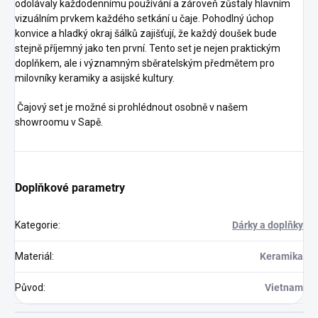
odolávaly každodennímu používání a zároveň zůstaly hlavním
vizuálním prvkem každého setkání u čaje. Pohodlný úchop
konvice a hladký okraj šálků zajišťují, že každý doušek bude
stejně příjemný jako ten první. Tento set je nejen praktickým
doplňkem, ale i významným sběratelským předmětem pro
milovníky keramiky a asijské kultury.
Čajový set je možné si prohlédnout osobně v našem
showroomu v Sapě.
Doplňkové parametry
Kategorie
:
Dárky a doplňky
Materiál
:
Keramika
Původ
:
Vietnam