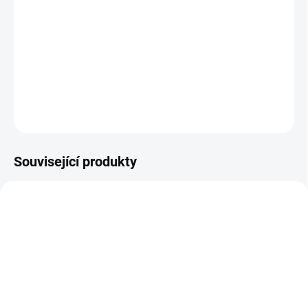
Unikátní vietnamská čajová sada s motivem koní a
vozu, obsahuje konvici a čtyři šálky. Celý set je balený v
dekorativní krabičce a je vhodný také jako dárek pro vaše blízké.
DETAILNÍ INFORMACE
ZEPTAT SE
Související produkty
MOMENTÁLNĚ NEDOSTUPNÉ
SKLADEM