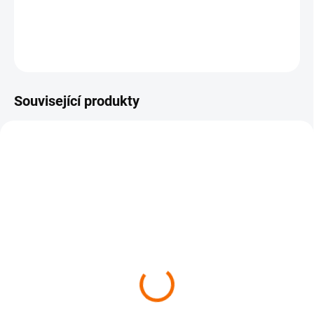
DETAILNÍ INFORMACE
ZEPTAT SE
Související produkty
SKLADEM
Acecook - GOOD
Skleněné nudle - 210g
79 Kč