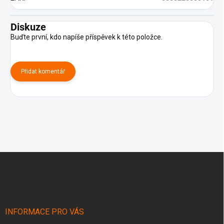
Diskuze
Buďte první, kdo napíše příspěvek k této položce.
Přidat komentář
Z
á
p
a
t
í
INFORMACE PRO VÁS