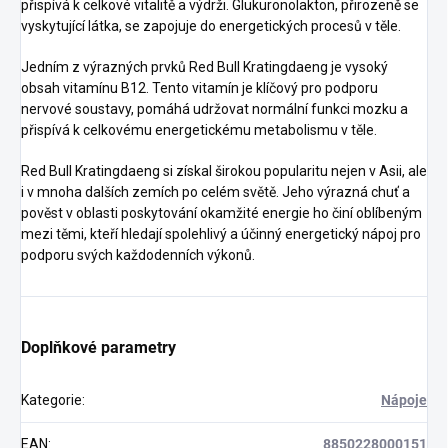
přispívá k celkové vitalitě a výdrži. Glukuronolakton, přirozeně se
vyskytující látka, se zapojuje do energetických procesů v těle.
Jedním z výrazných prvků Red Bull Kratingdaeng je vysoký
obsah vitamínu B12. Tento vitamín je klíčový pro podporu
nervové soustavy, pomáhá udržovat normální funkci mozku a
přispívá k celkovému energetickému metabolismu v těle.
Red Bull Kratingdaeng si získal širokou popularitu nejen v Asii, ale
i v mnoha dalších zemích po celém světě. Jeho výrazná chuť a
pověst v oblasti poskytování okamžité energie ho činí oblíbeným
mezi těmi, kteří hledají spolehlivý a účinný energetický nápoj pro
podporu svých každodenních výkonů.
Doplňkové parametry
Kategorie
:
Nápoje
EAN
:
8850228000151