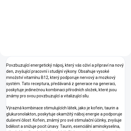
Detail
Kvalitní skleněné nudle. Země
původu: Vietnam
Povzbuzující energetický nápoj, který vás oživí a připraví na nový
den, zvyšující pracovní i studijní výkony. Obsahuje vysoké
množství vitamínu B12, který podporuje nervový a mozkový
systém. Tato receptura, předávaná z generace na generaci,
poskytuje jedinečnou kombinaci přírodních složek, které jsou
známy pro svou povzbuzující a vitalizující sílu.
Výrazná kombinace stimulujících látek, jako je kofein, taurin a
glukuronolakton, poskytuje okamžitý náboj energie a podporuje
duševní čilost. Kofein, známý pro své stimulační účinky, zvyšuje
bdělost a snižuje pocit únavy. Taurin, esenciální aminokyselina,