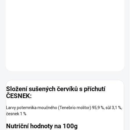
Ať už máš chuť na nový zážitek nebo hledáš originální dárek pro
svého známého, měli bysme pro tebe naši křupavou alternativu -
solení červíky. Kromě toho, že jsou dokonale křupaví, jsou také
bohatým zdrojem kvalitních bílkovin a obsahují cenné
mikroživiny, jako je železo a vápník. Tak si dopřej zdravou a sytou
svačinu, která tě rozhodně nepřestane bavit!
DETAILNÍ INFORMACE
ZEPTAT SE
Složení sušených červíků s příchutí
ČESNEK:
Larvy potemníka moučného (Tenebrio molitor) 95,9 %, sůl 3,1 %,
česnek 1 %
Nutriční hodnoty na 100g