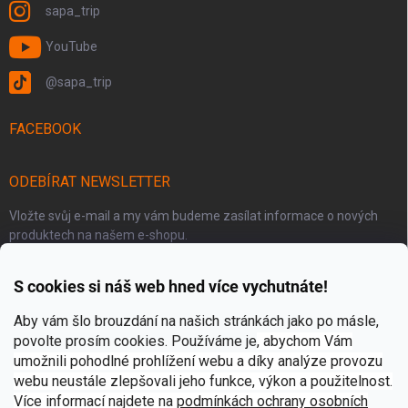
sapa_trip
YouTube
@sapa_trip
FACEBOOK
ODEBÍRAT NEWSLETTER
Vložte svůj e-mail a my vám budeme zasílat informace o nových
produktech na našem e-shopu.
S cookies si náš web hned více vychutnáte!
E-MAIL
Aby vám šlo brouzdání na našich stránkách jako po másle,
povolte prosím cookies. Používáme je
, abychom Vám
umožnili pohodlné prohlížení webu a díky analýze provozu
Přihlásit se
webu neustále zlepšovali jeho funkce, výkon a použitelnost.
Více informací najdete na
p
odmínkách ochrany osobních