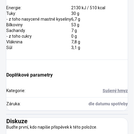
Energie:
2130 kJ / 510 kcal
Tuky:
30 g
- z toho nasycené mastné kyseliny
6,7 g
Bílkoviny
53 g
Sacharidy
7 g
- z toho cukry
0 g
Vláknina
7,8 g
Sůl
3,1 g
Doplňkové parametry
Kategorie
:
Sušený hmyz
Záruka
:
dle datumu spotřeby
Diskuze
Buďte první, kdo napíše příspěvek k této položce.