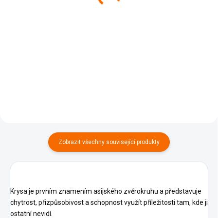
Do košíku
Do košíku
Sada tří kuchařek pro každého
milovníka asijské kuchyně!
Balíček obsahující voucher na
Každá z kuchařek vás zavede do
veřejnou prohlídku pražské
jiného kouta asijské
tržnice Sapa s průvodcem a
gastronomie a naučí vás
kuchařku Asijská kuchařka od
připravovat tradiční i moderní...
Šona, která vás provede
přípravou autentických pokrmů
asijské...
Zobrazit všechny související produkty
Krysa je prvním znamením asijského zvěrokruhu a představuje
chytrost, přizpůsobivost a schopnost využít příležitosti tam, kde ji
ostatní nevidí.