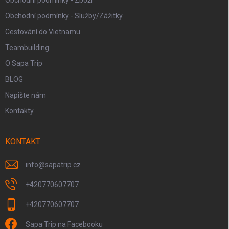
Obchodní podmínky - Služby/Zážitky
Cestování do Vietnamu
Teambuilding
O Sapa Trip
BLOG
Napište nám
Kontakty
KONTAKT
info
@
sapatrip.cz
+420770607707
+420770607707
Sapa Trip na Facebooku