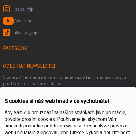
sapa_trip
YouTube
@sapa_trip
FACEBOOK
ODEBÍRAT NEWSLETTER
Vložte svůj e-mail a my vám budeme zasílat informace o nových
produktech na našem e-shopu.
S cookies si náš web hned více vychutnáte!
E-MAIL
Aby vám šlo brouzdání na našich stránkách jako po másle,
povolte prosím cookies. Používáme je
, abychom Vám
umožnili pohodlné prohlížení webu a díky analýze provozu
Přihlásit se
webu neustále zlepšovali jeho funkce, výkon a použitelnost.