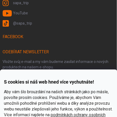
sapa_trip
YouTube
@sapa_trip
FACEBOOK
ODEBÍRAT NEWSLETTER
Vložte svůj e-mail a my vám budeme zasílat informace o nových
produktech na našem e-shopu.
S cookies si náš web hned více vychutnáte!
E-MAIL
Aby vám šlo brouzdání na našich stránkách jako po másle,
povolte prosím cookies. Používáme je
, abychom Vám
umožnili pohodlné prohlížení webu a díky analýze provozu
Přihlásit se
webu neustále zlepšovali jeho funkce, výkon a použitelnost.
Více informací najdete na
p
odmínkách ochrany osobních