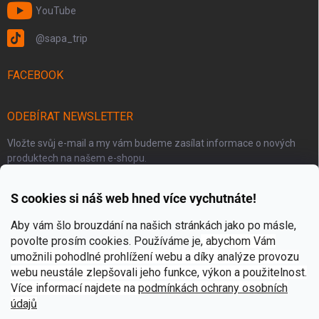
YouTube
@sapa_trip
FACEBOOK
ODEBÍRAT NEWSLETTER
Vložte svůj e-mail a my vám budeme zasílat informace o nových
produktech na našem e-shopu.
S cookies si náš web hned více vychutnáte!
E-MAIL
Aby vám šlo brouzdání na našich stránkách jako po másle,
povolte prosím cookies. Používáme je
, abychom Vám
umožnili pohodlné prohlížení webu a díky analýze provozu
Přihlásit se
webu neustále zlepšovali jeho funkce, výkon a použitelnost.
Více informací najdete na
p
odmínkách ochrany osobních
údajů
O projektu Sapa Trip