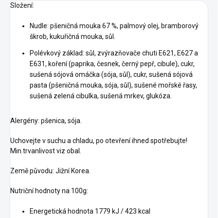
Složení:
Nudle: pšeničná mouka 67 %, palmový olej, bramborový
škrob, kukuřičná mouka, sůl.
Polévkový základ: sůl, zvýrazňovače chuti E621, E627 a
E631, koření (paprika, česnek, černý pepř, cibule), cukr,
sušená sójová omáčka (sója, sůl), cukr, sušená sójová
pasta (pšeničná mouka, sója, sůl), sušené mořské řasy,
sušená zelená cibulka, sušená mrkev, glukóza.
Alergény: pšenica, sója.
Uchovejte v suchu a chladu, po otevření ihned spotřebujte!
Min.trvanlivost viz obal.
Země původu: Jižní Korea.
Nutriční hodnoty na 100g:
Energetická hodnota 1779 kJ / 423 kcal