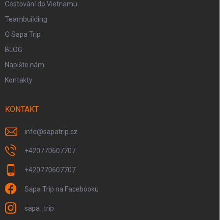
Cestování do Vietnamu
Teambuilding
O Sapa Trip
BLOG
Napište nám
Kontakty
KONTAKT
info
@
sapatrip.cz
+420770607707
+420770607707
Sapa Trip na Facebooku
sapa_trip