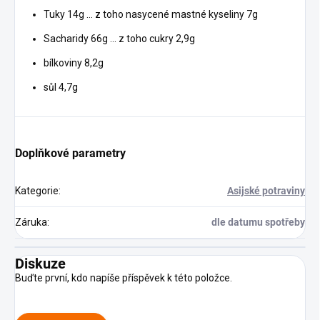
Tuky 14g ... z toho nasycené mastné kyseliny 7g
Sacharidy 66g ... z toho cukry 2,9g
bílkoviny 8,2g
sůl 4,7g
Doplňkové parametry
Kategorie
:
Asijské potraviny
Záruka
:
dle datumu spotřeby
Diskuze
Buďte první, kdo napíše příspěvek k této položce.