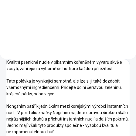
Instantní nudlová polévka
NongShim s příchutí mořských
plodů 125g
Kvalitní pšeničné nudle v pikantním kořeněném vývaru skvěle
zasytí, zahřejou a výborně se hodí pro každou příležitost.
Tato polévka je vynikající samotná, ale lze si ji také dozdobit
všemožnými ingrediencemi. Přidejte do ní čerstvou zeleninu,
krájené párky, nebo vejce.
Nongshim patří k jedničkám mezi korejskými výrobci instantních
nudlí. V portfoliu značky Nogshim najdete opravdu širokou škálu
nejrůznějších druhů a příchutí instantních nudlí a dalších pokrmů.
Jedno mají však tyto produkty společné - vysokou kvalitu a
nezapomenutelnou chuť.