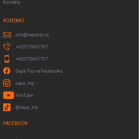
Kontakty
KONTAKT
info
@
sapatrip.cz
+420770607707
+420770607707
Sapa Trip na Facebooku
sapa_trip
YouTube
@sapa_trip
FACEBOOK