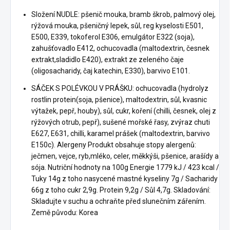
Složení NUDLE: pšenič mouka, bramb škrob, palmový olej,
rýžová mouka, pšeničný lepek, sůl, reg kyselosti E501,
E500, E339, tokoferol E306, emulgátor E322 (soja),
zahušťovadlo E412, ochucovadla (maltodextrin, česnek
extrakt,sladidlo E420), extrakt ze zeleného čaje
(oligosacharidy, čaj katechin, E330), barvivo E101.
SÁČEK S POLÉVKOU V PRÁŠKU: ochucovadla (hydrolyz
rostlin protein(soja, pšenice), maltodextrin, sůl, kvasnic
výtažek, pepř, houby), sůl, cukr, koření (chilli, česnek, olej z
rýžových otrub, pepř), sušené mořské řasy, zvýraz chuti
E627, E631, chilli, karamel prášek (maltodextrin, barvivo
E150c). Alergeny Produkt obsahuje stopy alergenů:
ječmen, vejce, ryb,mléko, celer, měkkýši, pšenice, arašídy a
sója. Nutriční hodnoty na 100g Energie 1779 kJ / 423 kcal /
Tuky 14g z toho nasycené mastné kyseliny 7g / Sacharidy
66g z toho cukr 2,9g. Protein 9,2g / Sůl 4,7g. Skladování:
Skladujte v suchu a ochraňte před slunečním zářením.
Země původu: Korea