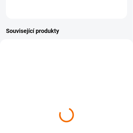
ZEPTAT SE
Související produkty
MOMENTÁLNĚ NEDOSTUPNÉ
Nongshim Instantní
nudlová polévka
Seafood - 125 g
29 Kč
Detail