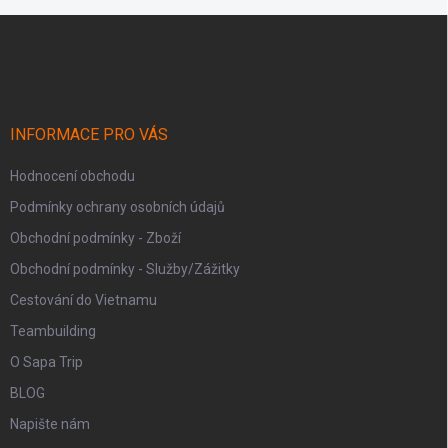
Z
á
p
a
t
í
INFORMACE PRO VÁS
Hodnocení obchodu
Podmínky ochrany osobních údajů
Obchodní podmínky - Zboží
Obchodní podmínky - Služby/Zážitky
Cestování do Vietnamu
Teambuilding
O Sapa Trip
BLOG
Napište nám