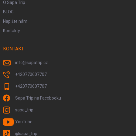
O Sapa Trip
BLOG
Napište nám
Kontakty
KONTAKT
info
@
sapatrip.cz
+420770607707
+420770607707
Sapa Trip na Facebooku
sapa_trip
YouTube
@sapa_trip