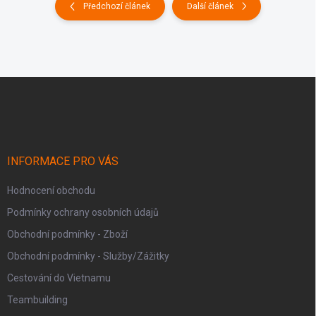
Předchozí článek
Další článek
Z
á
p
a
INFORMACE PRO VÁS
t
Hodnocení obchodu
í
Podmínky ochrany osobních údajů
Obchodní podmínky - Zboží
Obchodní podmínky - Služby/Zážitky
Cestování do Vietnamu
Teambuilding