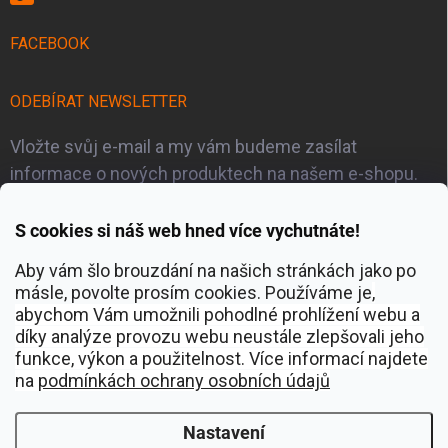
FACEBOOK
ODEBÍRAT NEWSLETTER
Vložte svůj e-mail a my vám budeme zasílat
informace o nových produktech na našem e-shopu.
S cookies si náš web hned více vychutnáte!
E-MAIL
Aby vám šlo brouzdání na našich stránkách jako po
másle, povolte prosím cookies. Používáme je
,
abychom Vám umožnili pohodlné prohlížení webu a
Přihlásit se
díky analýze provozu webu neustále zlepšovali jeho
funkce, výkon a použitelnost. Více informací najdete
na
p
odmínkách ochrany osobních údajů
O projektu Sapa Trip
Nastavení