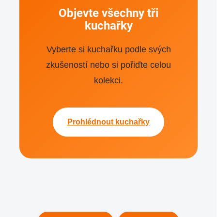
Objevte všechny tři
kuchařky
Vyberte si kuchařku podle svých
zkušeností nebo si pořiďte celou
kolekci.
Prohlédnout kuchařky