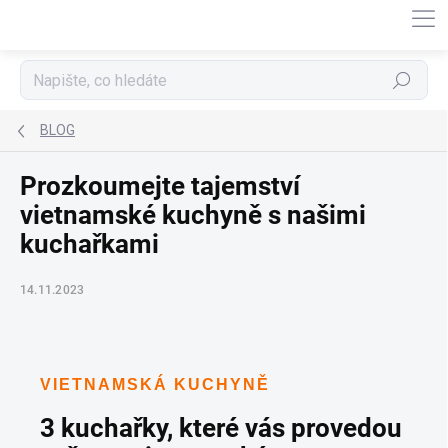
Přejít
na
obsah
Hledat
BLOG
Prozkoumejte tajemství
vietnamské kuchyně s našimi
kuchařkami
14.11.2023
VIETNAMSKÁ KUCHYNĚ
3 kuchařky, které vás provedou